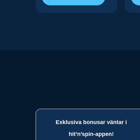
Exklusiva bonusar väntar i
hit’n’spin-appen!