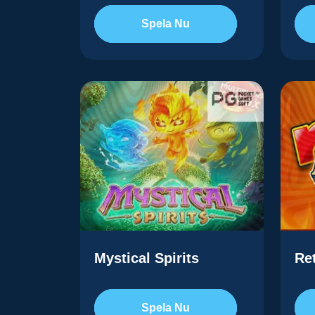
Spela Nu
Mystical Spirits
Ret
Spela Nu