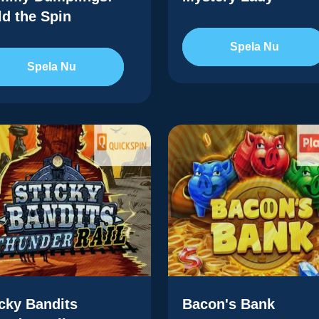
ld the Spin
Spela Nu
Spela Nu
icky Bandits
Bacon's Bank