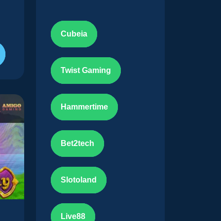
Cubeia
Twist Gaming
Hammertime
Bet2tech
Slotoland
Live88