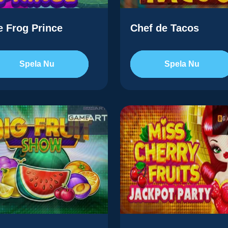
e Frog Prince
Chef de Tacos
Spela Nu
Spela Nu