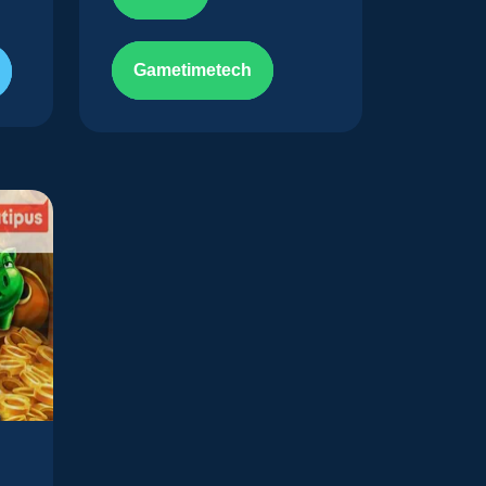
Gametimetech