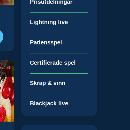
Prisutdelningar
Lightning live
Patiensspel
Certifierade spel
Skrap & vinn
Blackjack live