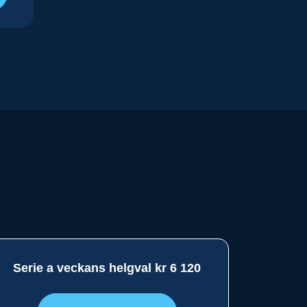
Serie a veckans helgval kr 6 120