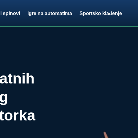
i spinovi
Igre na automatima
Sportsko klađenje
latnih
og
utorka