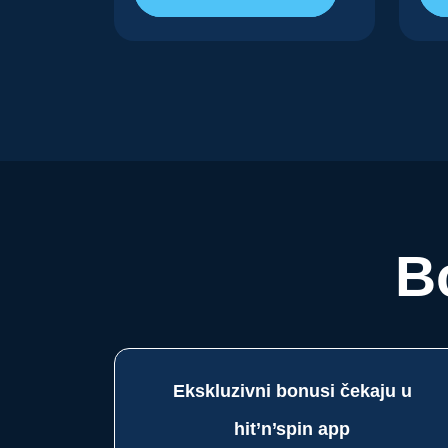
B
Ekskluzivni bonusi čekaju u
hit’n’spin app