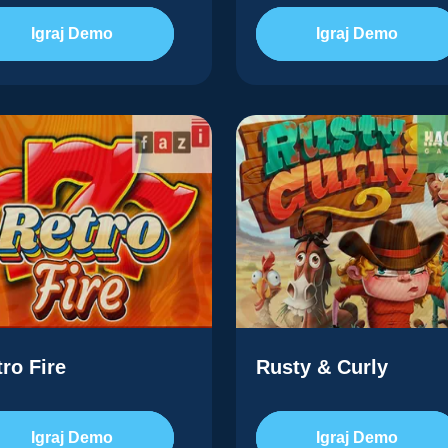
Igraj Demo
Igraj Demo
ro Fire
Rusty & Curly
Igraj Demo
Igraj Demo