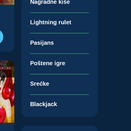
Nagradne kiše
Lightning rulet
Pasijans
Poštene igre
Srećke
Blackjack