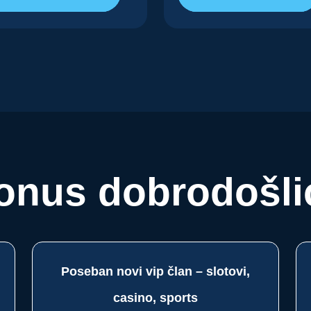
onus dobrodošli
Poseban novi vip član – slotovi,
casino, sports