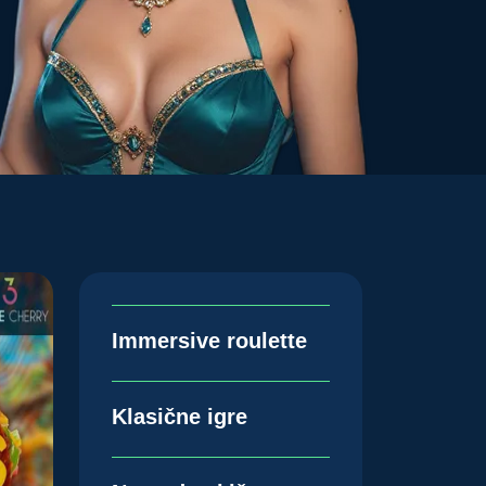
Immersive roulette
Klasične igre