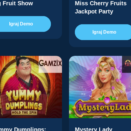
g Fruit Show
Miss Cherry Fruits
Jackpot Party
Igraj Demo
Igraj Demo
mmy Dumplings:
Mystery Lady