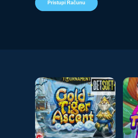
Pristupi Računu