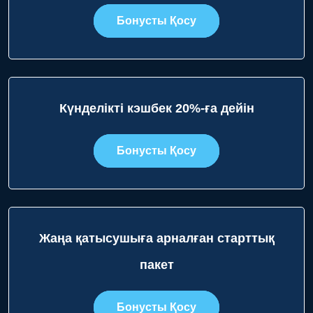
Бонусты Қосу
Күнделікті кэшбек 20%-ға дейін
Бонусты Қосу
Жаңа қатысушыға арналған старттық
пакет
Бонусты Қосу