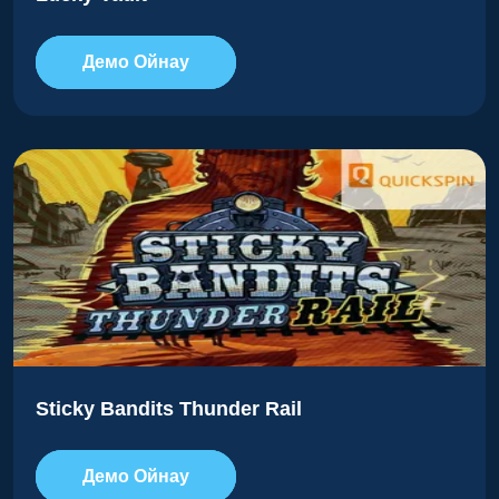
Демо Ойнау
Sticky Bandits Thunder Rail
Демо Ойнау