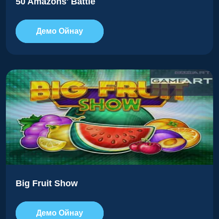
50 Amazons' Battle
Демо Ойнау
Big Fruit Show
Демо Ойнау