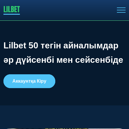
Lilbet 50 тегін айналымдар
әр дүйсенбі мен сейсенбіде
Аккаунтқа Кіру