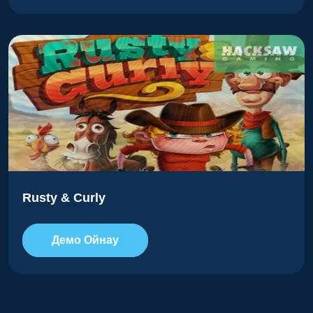
Rusty & Curly
Демо Ойнау