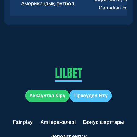
Американдық футбол
Canadian Footba
Аккаунтқа Кіру
Тіркеуден Өту
Fair play
Aml ережелері
Бонус шарттары
Депозит енгізу