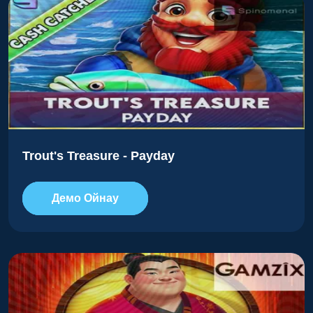
Trout's Treasure - Payday
Демо Ойнау