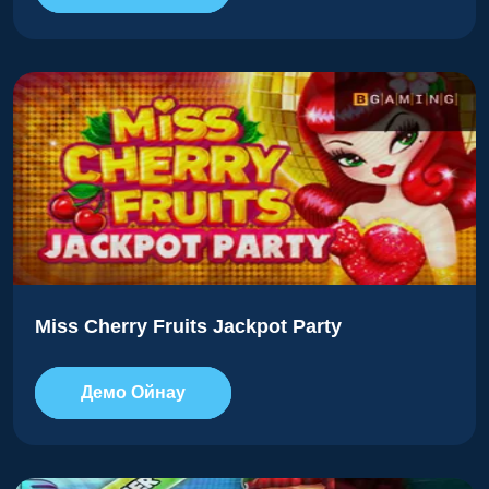
Miss Cherry Fruits Jackpot Party
Демо Ойнау