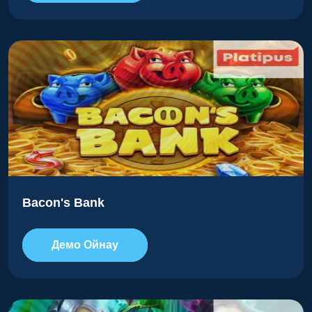
Bacon's Bank
Демо Ойнау