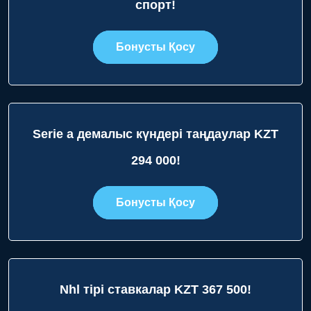
спорт!
Бонусты Қосу
Serie a демалыс күндері таңдаулар KZT
294 000!
Бонусты Қосу
Nhl тірі ставкалар KZT 367 500!