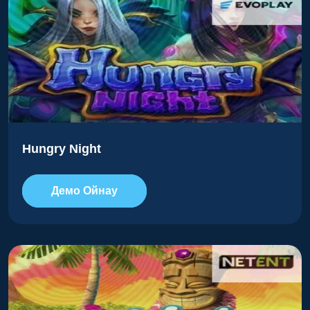
Hungry Night
Демо Ойнау