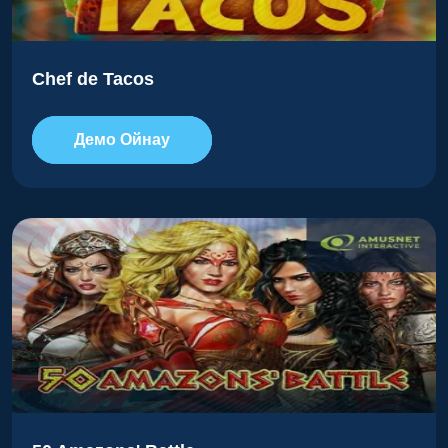
Chef de Tacos
Демо Ойнау