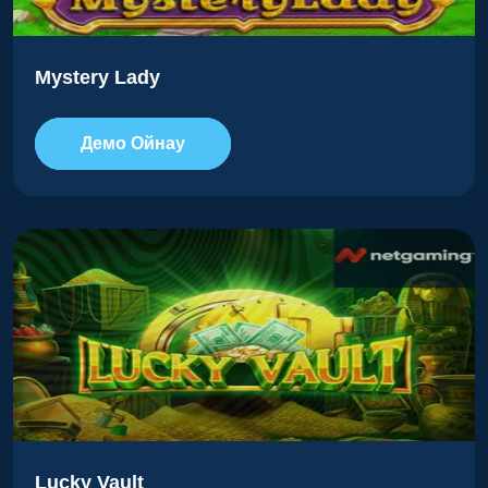
Mystery Lady
Демо Ойнау
Lucky Vault