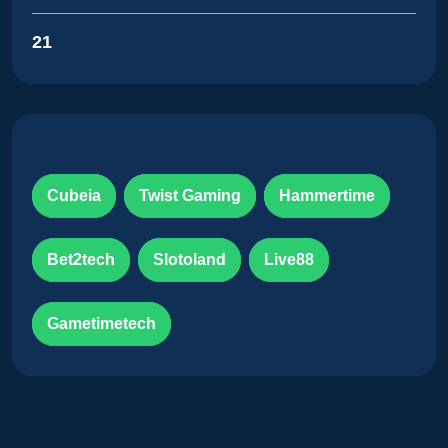
21
Cubeia
Twist Gaming
Hammertime
Bet2tech
Slotoland
Live88
Gametimetech